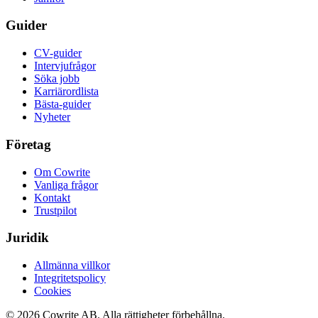
Guider
CV-guider
Intervjufrågor
Söka jobb
Karriärordlista
Bästa-guider
Nyheter
Företag
Om Cowrite
Vanliga frågor
Kontakt
Trustpilot
Juridik
Allmänna villkor
Integritetspolicy
Cookies
©
2026
Cowrite AB.
Alla rättigheter förbehållna.