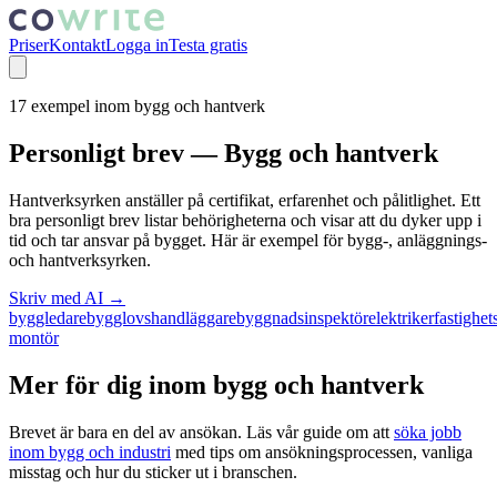
Priser
Kontakt
Logga in
Testa gratis
17
exempel inom
bygg och hantverk
Personligt brev —
Bygg och hantverk
Hantverksyrken anställer på certifikat, erfarenhet och pålitlighet. Ett
bra personligt brev listar behörigheterna och visar att du dyker upp i
tid och tar ansvar på bygget. Här är exempel för bygg-, anläggnings-
och hantverksyrken.
Skriv med AI →
byggledare
bygglovshandläggare
byggnadsinspektör
elektriker
fastighet
montör
Mer för dig inom
bygg och hantverk
Brevet är bara en del av ansökan. Läs vår guide om att
söka jobb
inom
bygg och industri
med tips om ansökningsprocessen, vanliga
misstag och hur du sticker ut i branschen.