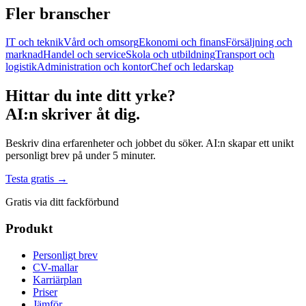
Fler branscher
IT och teknik
Vård och omsorg
Ekonomi och finans
Försäljning och
marknad
Handel och service
Skola och utbildning
Transport och
logistik
Administration och kontor
Chef och ledarskap
Hittar du inte ditt yrke?
AI:n skriver åt dig.
Beskriv dina erfarenheter och jobbet du söker. AI:n skapar ett unikt
personligt brev på under 5 minuter.
Testa gratis →
Gratis via ditt fackförbund
Produkt
Personligt brev
CV-mallar
Karriärplan
Priser
Jämför