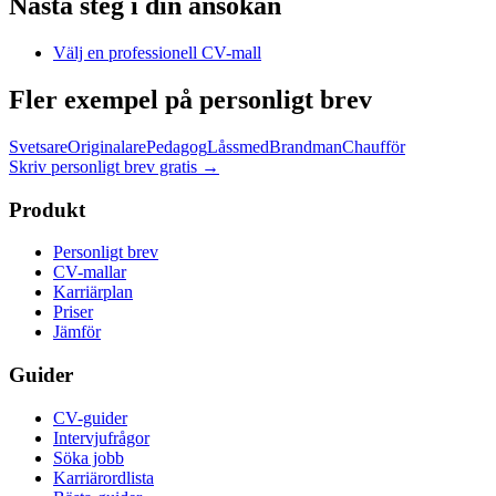
Nästa steg i din ansökan
Välj en professionell CV-mall
Fler exempel på personligt brev
Svetsare
Originalare
Pedagog
Låssmed
Brandman
Chaufför
Skriv personligt brev gratis
→
Produkt
Personligt brev
CV-mallar
Karriärplan
Priser
Jämför
Guider
CV-guider
Intervjufrågor
Söka jobb
Karriärordlista