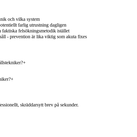
knik och vilka system
entiellt farlig utrustning dagligen
faktiska felsökningsmetodik istället
l - prevention är lika viktig som akuta fixes
llstekniker?
+
niker?
+
essionellt, skräddarsytt brev på sekunder.