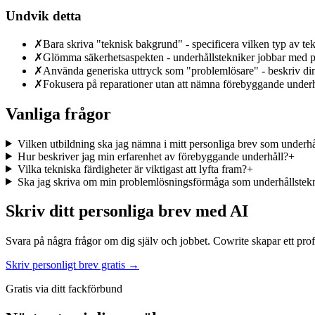
Undvik detta
✗
Bara skriva "teknisk bakgrund" - specificera vilken typ av te
✗
Glömma säkerhetsaspekten - underhållstekniker jobbar med pot
✗
Använda generiska uttryck som "problemlösare" - beskriv din 
✗
Fokusera på reparationer utan att nämna förebyggande underhål
Vanliga frågor
Vilken utbildning ska jag nämna i mitt personliga brev som underhå
Hur beskriver jag min erfarenhet av förebyggande underhåll?
+
Vilka tekniska färdigheter är viktigast att lyfta fram?
+
Ska jag skriva om min problemlösningsförmåga som underhållstek
Skriv ditt personliga brev med AI
Svara på några frågor om dig själv och jobbet. Cowrite skapar ett prof
Skriv personligt brev gratis →
Gratis via ditt fackförbund