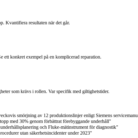
. Kvantifiera resultaten när det går.
 Ge ett konkret exempel på en komplicerad reparation.
heter som krävs i rollen. Var specifik med giltighetstider.
veckovis smörjning av 12 produktionslinjer enligt Siemens servicemanu
e stopp med 30% genom förbättrat förebyggande underhåll"
nderhållsplanering och Fluke-mätinstrument för diagnostik"
ocedurer utan säkerhetsincidenter under 2023"