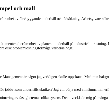
empel och mall
t erfarenhet av förebyggande underhåll och felsökning. Arbetsgivare sök
kumenterad erfarenhet av planerat underhåll på industriell utrustning. 
 praktisk problemlösningsförmåga värderas högt.
e Management är något jag verkligen skulle uppskatta. Med min bakgrund
son för jobbet som underhållstekniker? Jag vill börja med att nämna min erf
ering av fastigheternas olika system. Det utvecklade mig på många sät