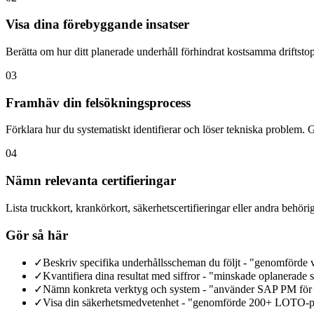
Visa dina förebyggande insatser
Berätta om hur ditt planerade underhåll förhindrat kostsamma driftstopp
03
Framhäv din felsökningsprocess
Förklara hur du systematiskt identifierar och löser tekniska problem.
04
Nämn relevanta certifieringar
Lista truckkort, krankörkort, säkerhetscertifieringar eller andra behörig
Gör så här
✓
Beskriv specifika underhållsscheman du följt - "genomförde 
✓
Kvantifiera dina resultat med siffror - "minskade oplanerad
✓
Nämn konkreta verktyg och system - "använder SAP PM för u
✓
Visa din säkerhetsmedvetenhet - "genomförde 200+ LOTO-pr