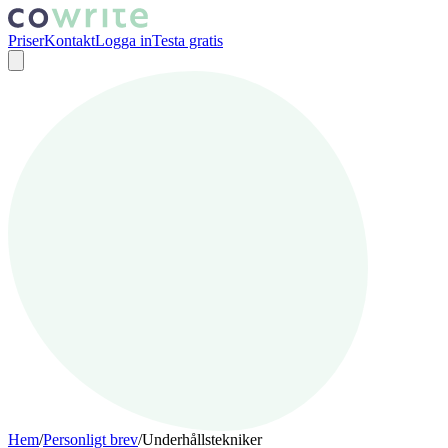
Priser
Kontakt
Logga in
Testa gratis
Hem
/
Personligt brev
/
Underhållstekniker