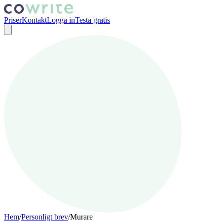
Priser
Kontakt
Logga in
Testa gratis
Hem
/
Personligt brev
/
Murare