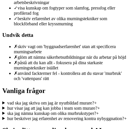
arbetsbeskrivningar
✓
visa kunskap om fogtyper som slamfog, pressfog eller
profilerad fog
✓
beskriv erfarenhet av olika murningstekniker som
blockförband eller kryssmurning
Undvik detta
✗
skriv vagt om 'byggnadserfarenhet' utan att specificera
murningsarbete
✗
glöm att nämna säkerhetsutbildningar när du arbetar på höjd
✗
påstå att du kan allt - fokusera på dina starkaste
murningstekniker istället
✗
använd facktermer fel - kontrollera att du stavar 'murbruk'
och 'vattenpass' rätt
Vanliga frågor
vad ska jag skriva om jag är nyutbildad murare?
+
hur visar jag att jag kan jobba i team som murare?
+
ska jag nämna kunskap om olika murbrukstyper?
+
hur beskriver jag erfarenhet av renovering kontra nybyggnation?
+