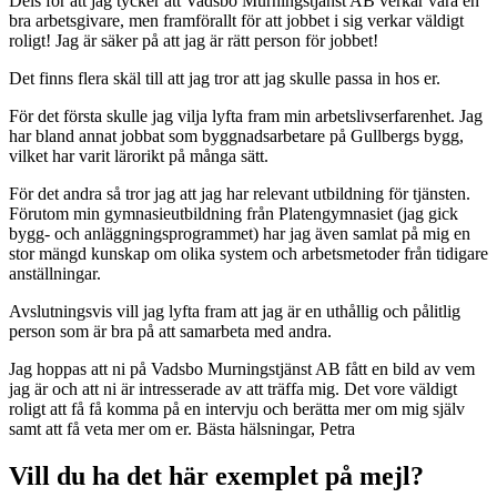
Dels för att jag tycker att Vadsbo Murningstjänst AB verkar vara en
bra arbetsgivare, men framförallt för att jobbet i sig verkar väldigt
roligt! Jag är säker på att jag är rätt person för jobbet!
Det finns flera skäl till att jag tror att jag skulle passa in hos er.
För det första skulle jag vilja lyfta fram min arbetslivserfarenhet. Jag
har bland annat jobbat som byggnadsarbetare på Gullbergs bygg,
vilket har varit lärorikt på många sätt.
För det andra så tror jag att jag har relevant utbildning för tjänsten.
Förutom min gymnasieutbildning från Platengymnasiet (jag gick
bygg- och anläggningsprogrammet) har jag även samlat på mig en
stor mängd kunskap om olika system och arbetsmetoder från tidigare
anställningar.
Avslutningsvis vill jag lyfta fram att jag är en uthållig och pålitlig
person som är bra på att samarbeta med andra.
Jag hoppas att ni på Vadsbo Murningstjänst AB fått en bild av vem
jag är och att ni är intresserade av att träffa mig. Det vore väldigt
roligt att få få komma på en intervju och berätta mer om mig själv
samt att få veta mer om er. Bästa hälsningar, Petra
Vill du ha det här exemplet på mejl?