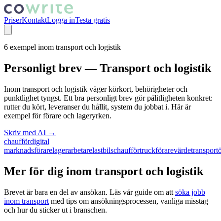
Priser
Kontakt
Logga in
Testa gratis
6
exempel inom
transport och logistik
Personligt brev —
Transport och logistik
Inom transport och logistik väger körkort, behörigheter och
punktlighet tyngst. Ett bra personligt brev gör pålitligheten konkret:
rutter du kört, leveranser du hållit, system du jobbat i. Här är
exempel för förare och lageryrken.
Skriv med AI →
chaufför
digital
marknadsförare
lagerarbetare
lastbilschaufför
truckförare
värdetransport
Mer för dig inom
transport och logistik
Brevet är bara en del av ansökan. Läs vår guide om att
söka jobb
inom
transport
med tips om ansökningsprocessen, vanliga misstag
och hur du sticker ut i branschen.