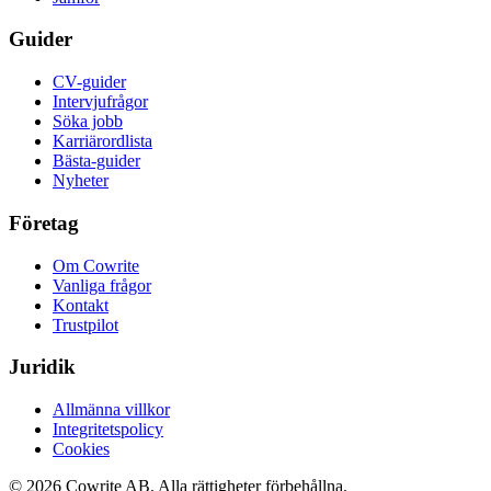
Guider
CV-guider
Intervjufrågor
Söka jobb
Karriärordlista
Bästa-guider
Nyheter
Företag
Om Cowrite
Vanliga frågor
Kontakt
Trustpilot
Juridik
Allmänna villkor
Integritetspolicy
Cookies
©
2026
Cowrite AB.
Alla rättigheter förbehållna.