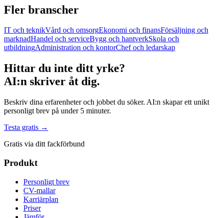
Fler branscher
IT och teknik
Vård och omsorg
Ekonomi och finans
Försäljning och
marknad
Handel och service
Bygg och hantverk
Skola och
utbildning
Administration och kontor
Chef och ledarskap
Hittar du inte ditt yrke?
AI:n skriver åt dig.
Beskriv dina erfarenheter och jobbet du söker. AI:n skapar ett unikt
personligt brev på under 5 minuter.
Testa gratis →
Gratis via ditt fackförbund
Produkt
Personligt brev
CV-mallar
Karriärplan
Priser
Jämför