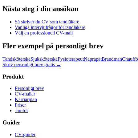
Nästa steg i din ansökan
Så skriver du CV som
tandläkare
Vanliga intervjufrågor för
tandläkare
Välj en professionell CV-mall
Fler exempel på personligt brev
Tandsköterska
Sjuksköterska
Fysioterapeut
Naprapat
Brandman
Chauffö
Skriv personligt brev gratis
→
Produkt
Personligt brev
CV-mallar
Karriärplan
Priser
Jämför
Guider
CV-guider