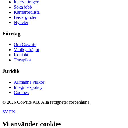
Intervjufrågor
Söka jobb
Karriärordlista
Bästa-guider
Nyheter
Företag
Om Cowrite
Vanliga frågor
Kontakt
Trustpilot
Juridik
Allmänna villkor
Integritetspolicy
Cookies
©
2026
Cowrite AB.
Alla rättigheter förbehållna.
SV
|
EN
Vi använder cookies