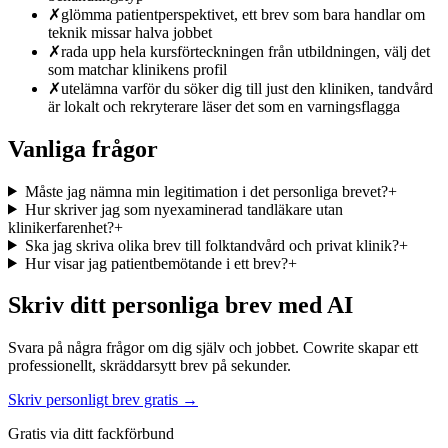
✗
glömma patientperspektivet, ett brev som bara handlar om
teknik missar halva jobbet
✗
rada upp hela kursförteckningen från utbildningen, välj det
som matchar klinikens profil
✗
utelämna varför du söker dig till just den kliniken, tandvård
är lokalt och rekryterare läser det som en varningsflagga
Vanliga frågor
Måste jag nämna min legitimation i det personliga brevet?
+
Hur skriver jag som nyexaminerad tandläkare utan
klinikerfarenhet?
+
Ska jag skriva olika brev till folktandvård och privat klinik?
+
Hur visar jag patientbemötande i ett brev?
+
Skriv ditt personliga brev med AI
Svara på några frågor om dig själv och jobbet. Cowrite skapar ett
professionellt, skräddarsytt brev på sekunder.
Skriv personligt brev gratis →
Gratis via ditt fackförbund