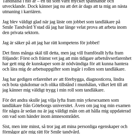
Tandhälsa i nio år – en tid som varit mycket spännande och
utvecklande. Dock känner jag nu att det är dags att ta mig an nästa
utmaning i karriären.
Jag blev väldigt glad när jag läste om jobbet som tandläkare på
Smile Tandvård Ystad då jag har länge velat prova att arbeta inom
den privata sektorn.
Jag är säker på att jag har rätt kompetens för jobbet!
Det finns många skäl till detta, men jag vill framförallt lyfta fram
följande: Först och främst vet jag att min tidigare arbetslivserfarenhet
har gett mig de kunskaper som är nödvändiga för att kunna hantera
och lära mig de arbetsuppgifter som ingår i rollen som tandläkare.
Jag har gedigen erfarenhet av att förebygga, diagnosticera, lindra
och bota sjukdomar och olika tillstånd i munhålan, vilket lett till att
jag känner mig väldigt trygg i min roll som tandläkare.
För det andra skulle jag vilja lyfta fram min yrkesexamen som
tandläkare från Göteborgs universitet. Även om jag tog min examen
för några år sedan nu är jag väldigt mån om att hålla mig uppdaterad
om vad som händer inom ämnesområdet.
Sist, men inte minst, så tror jag att mina personliga egenskaper och
förmågor gör mig rätt för Smile tandvård.