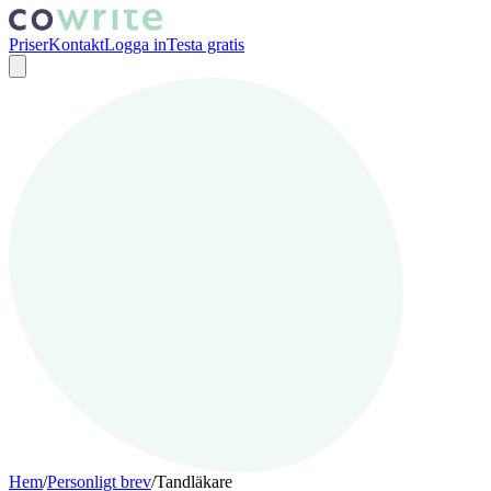
Priser
Kontakt
Logga in
Testa gratis
Hem
/
Personligt brev
/
Tandläkare