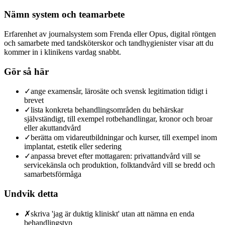
Nämn system och teamarbete
Erfarenhet av journalsystem som Frenda eller Opus, digital röntgen
och samarbete med tandsköterskor och tandhygienister visar att du
kommer in i klinikens vardag snabbt.
Gör så här
✓
ange examensår, lärosäte och svensk legitimation tidigt i
brevet
✓
lista konkreta behandlingsområden du behärskar
självständigt, till exempel rotbehandlingar, kronor och broar
eller akuttandvård
✓
berätta om vidareutbildningar och kurser, till exempel inom
implantat, estetik eller sedering
✓
anpassa brevet efter mottagaren: privattandvård vill se
servicekänsla och produktion, folktandvård vill se bredd och
samarbetsförmåga
Undvik detta
✗
skriva 'jag är duktig kliniskt' utan att nämna en enda
behandlingstyp