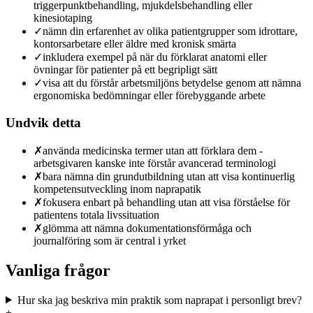
triggerpunktbehandling, mjukdelsbehandling eller
kinesiotaping
✓
nämn din erfarenhet av olika patientgrupper som idrottare,
kontorsarbetare eller äldre med kronisk smärta
✓
inkludera exempel på när du förklarat anatomi eller
övningar för patienter på ett begripligt sätt
✓
visa att du förstår arbetsmiljöns betydelse genom att nämna
ergonomiska bedömningar eller förebyggande arbete
Undvik detta
✗
använda medicinska termer utan att förklara dem -
arbetsgivaren kanske inte förstår avancerad terminologi
✗
bara nämna din grundutbildning utan att visa kontinuerlig
kompetensutveckling inom naprapatik
✗
fokusera enbart på behandling utan att visa förståelse för
patientens totala livssituation
✗
glömma att nämna dokumentationsförmåga och
journalföring som är central i yrket
Vanliga frågor
Hur ska jag beskriva min praktik som naprapat i personligt brev?
+