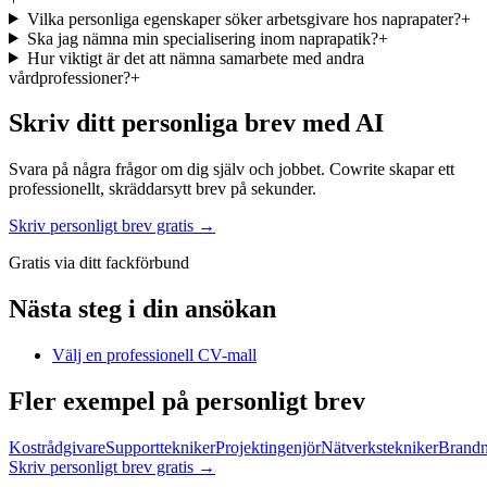
Vilka personliga egenskaper söker arbetsgivare hos naprapater?
+
Ska jag nämna min specialisering inom naprapatik?
+
Hur viktigt är det att nämna samarbete med andra
vårdprofessioner?
+
Skriv ditt personliga brev med AI
Svara på några frågor om dig själv och jobbet. Cowrite skapar ett
professionellt, skräddarsytt brev på sekunder.
Skriv personligt brev gratis →
Gratis via ditt fackförbund
Nästa steg i din ansökan
Välj en professionell CV-mall
Fler exempel på personligt brev
Kostrådgivare
Supporttekniker
Projektingenjör
Nätverkstekniker
Brand
Skriv personligt brev gratis
→