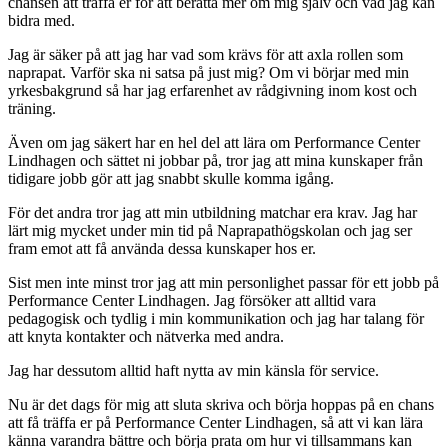
chansen att träffa er för att berätta mer om mig själv och vad jag kan
bidra med.
Jag är säker på att jag har vad som krävs för att axla rollen som
naprapat. Varför ska ni satsa på just mig? Om vi börjar med min
yrkesbakgrund så har jag erfarenhet av rådgivning inom kost och
träning.
Även om jag säkert har en hel del att lära om Performance Center
Lindhagen och sättet ni jobbar på, tror jag att mina kunskaper från
tidigare jobb gör att jag snabbt skulle komma igång.
För det andra tror jag att min utbildning matchar era krav. Jag har
lärt mig mycket under min tid på Naprapathögskolan och jag ser
fram emot att få använda dessa kunskaper hos er.
Sist men inte minst tror jag att min personlighet passar för ett jobb på
Performance Center Lindhagen. Jag försöker att alltid vara
pedagogisk och tydlig i min kommunikation och jag har talang för
att knyta kontakter och nätverka med andra.
Jag har dessutom alltid haft nytta av min känsla för service.
Nu är det dags för mig att sluta skriva och börja hoppas på en chans
att få träffa er på Performance Center Lindhagen, så att vi kan lära
känna varandra bättre och börja prata om hur vi tillsammans kan