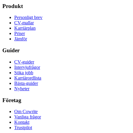
Produkt
Personligt brev
CV-mallar
Karriärplan
Priser
Jämför
Guider
CV-guider
Intervjufrågor
Söka jobb
Karriärordlista
Bästa-guider
Nyheter
Företag
Om Cowrite
Vanliga frågor
Kontakt
Trustpilot