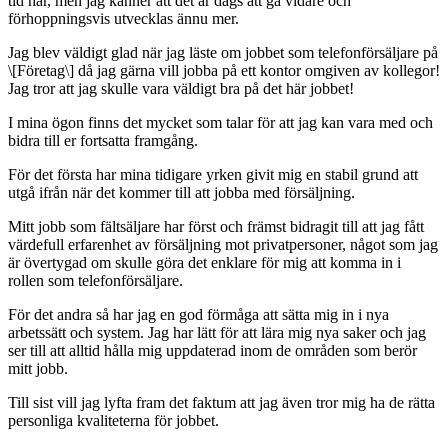
tid här, men jag känner att det är dags att gå vidare och
förhoppningsvis utvecklas ännu mer.
Jag blev väldigt glad när jag läste om jobbet som telefonförsäljare på
\[Företag\] då jag gärna vill jobba på ett kontor omgiven av kollegor!
Jag tror att jag skulle vara väldigt bra på det här jobbet!
I mina ögon finns det mycket som talar för att jag kan vara med och
bidra till er fortsatta framgång.
För det första har mina tidigare yrken givit mig en stabil grund att
utgå ifrån när det kommer till att jobba med försäljning.
Mitt jobb som fältsäljare har först och främst bidragit till att jag fått
värdefull erfarenhet av försäljning mot privatpersoner, något som jag
är övertygad om skulle göra det enklare för mig att komma in i
rollen som telefonförsäljare.
För det andra så har jag en god förmåga att sätta mig in i nya
arbetssätt och system. Jag har lätt för att lära mig nya saker och jag
ser till att alltid hålla mig uppdaterad inom de områden som berör
mitt jobb.
Till sist vill jag lyfta fram det faktum att jag även tror mig ha de rätta
personliga kvaliteterna för jobbet.