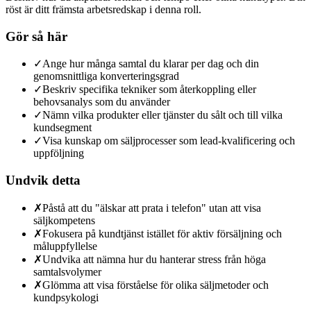
röst är ditt främsta arbetsredskap i denna roll.
Gör så här
✓
Ange hur många samtal du klarar per dag och din
genomsnittliga konverteringsgrad
✓
Beskriv specifika tekniker som återkoppling eller
behovsanalys som du använder
✓
Nämn vilka produkter eller tjänster du sålt och till vilka
kundsegment
✓
Visa kunskap om säljprocesser som lead-kvalificering och
uppföljning
Undvik detta
✗
Påstå att du "älskar att prata i telefon" utan att visa
säljkompetens
✗
Fokusera på kundtjänst istället för aktiv försäljning och
måluppfyllelse
✗
Undvika att nämna hur du hanterar stress från höga
samtalsvolymer
✗
Glömma att visa förståelse för olika säljmetoder och
kundpsykologi