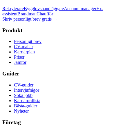
Rekryterare
Bygglovshandläggare
Account manager
Hr-
assistent
Brandman
Chaufför
Skriv personligt brev gratis
→
Produkt
Personligt brev
CV-mallar
Karriärplan
Priser
Jämför
Guider
CV-guider
Intervjufrågor
Söka jobb
Karriärordlista
Bästa-guider
Nyheter
Företag