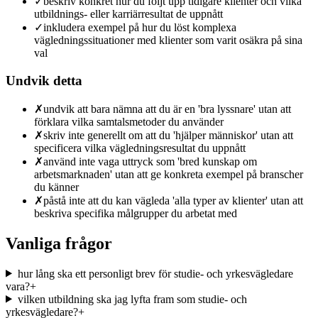
✓
beskriv konkret hur du följt upp tidigare klienter och vilka
utbildnings- eller karriärresultat de uppnått
✓
inkludera exempel på hur du löst komplexa
vägledningssituationer med klienter som varit osäkra på sina
val
Undvik detta
✗
undvik att bara nämna att du är en 'bra lyssnare' utan att
förklara vilka samtalsmetoder du använder
✗
skriv inte generellt om att du 'hjälper människor' utan att
specificera vilka vägledningsresultat du uppnått
✗
använd inte vaga uttryck som 'bred kunskap om
arbetsmarknaden' utan att ge konkreta exempel på branscher
du känner
✗
påstå inte att du kan vägleda 'alla typer av klienter' utan att
beskriva specifika målgrupper du arbetat med
Vanliga frågor
hur lång ska ett personligt brev för studie- och yrkesvägledare
vara?
+
vilken utbildning ska jag lyfta fram som studie- och
yrkesvägledare?
+