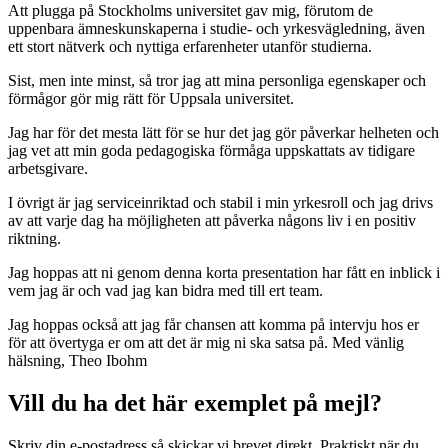
Att plugga på Stockholms universitet gav mig, förutom de
uppenbara ämneskunskaperna i studie- och yrkesvägledning, även
ett stort nätverk och nyttiga erfarenheter utanför studierna.
Sist, men inte minst, så tror jag att mina personliga egenskaper och
förmågor gör mig rätt för Uppsala universitet.
Jag har för det mesta lätt för se hur det jag gör påverkar helheten och
jag vet att min goda pedagogiska förmåga uppskattats av tidigare
arbetsgivare.
I övrigt är jag serviceinriktad och stabil i min yrkesroll och jag drivs
av att varje dag ha möjligheten att påverka någons liv i en positiv
riktning.
Jag hoppas att ni genom denna korta presentation har fått en inblick i
vem jag är och vad jag kan bidra med till ert team.
Jag hoppas också att jag får chansen att komma på intervju hos er
för att övertyga er om att det är mig ni ska satsa på. Med vänlig
hälsning, Theo Ibohm
Vill du ha det här exemplet på mejl?
Skriv din e-postadress så skickar vi brevet direkt. Praktiskt när du