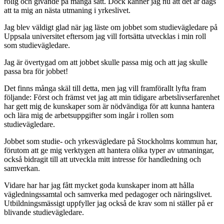
rolig och givande på många sätt. Dock känner jag nu att det är dags
att ta mig an nästa utmaning i yrkeslivet.
Jag blev väldigt glad när jag läste om jobbet som studievägledare på
Uppsala universitet eftersom jag vill fortsätta utvecklas i min roll
som studievägledare.
Jag är övertygad om att jobbet skulle passa mig och att jag skulle
passa bra för jobbet!
Det finns många skäl till detta, men jag vill framförallt lyfta fram
följande: Först och främst vet jag att min tidigare arbetslivserfarenhet
har gett mig de kunskaper som är nödvändiga för att kunna hantera
och lära mig de arbetsuppgifter som ingår i rollen som
studievägledare.
Jobbet som studie- och yrkesvägledare på Stockholms kommun har,
förutom att ge mig verktygen att hantera olika typer av utmaningar,
också bidragit till att utveckla mitt intresse för handledning och
samverkan.
Vidare har har jag fått mycket goda kunskaper inom att hålla
vägledningssamtal och samverka med pedagoger och näringslivet.
Utbildningsmässigt uppfyller jag också de krav som ni ställer på er
blivande studievägledare.