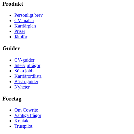
Produkt
Personligt brev
CV-mallar
Karriärplan
Priser
Jämför
Guider
CV-guider
Intervjufrågor
Söka jobb
Karriärordlista
Bästa-guider
Nyheter
Företag
Om Cowrite
Vanliga frågor
Kontakt
Trustpilot