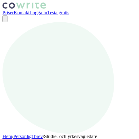
Priser
Kontakt
Logga in
Testa gratis
Hem
/
Personligt brev
/
Studie- och yrkesvägledare