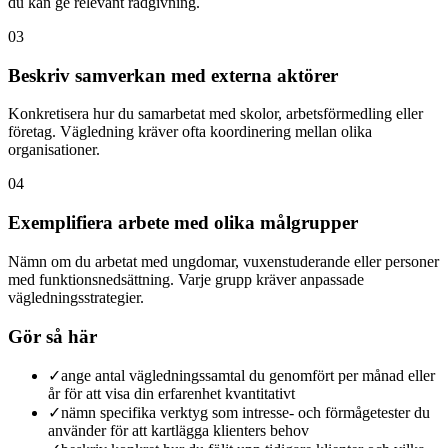
du kan ge relevant rådgivning.
03
Beskriv samverkan med externa aktörer
Konkretisera hur du samarbetat med skolor, arbetsförmedling eller
företag. Vägledning kräver ofta koordinering mellan olika
organisationer.
04
Exemplifiera arbete med olika målgrupper
Nämn om du arbetat med ungdomar, vuxenstuderande eller personer
med funktionsnedsättning. Varje grupp kräver anpassade
vägledningsstrategier.
Gör så här
✓
ange antal vägledningssamtal du genomfört per månad eller
år för att visa din erfarenhet kvantitativt
✓
nämn specifika verktyg som intresse- och förmågetester du
använder för att kartlägga klienters behov