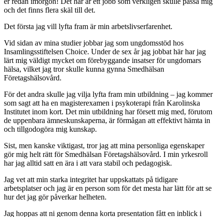
er redan imorgon! Det här är ett jobb som verkligen skulle passa mig
och det finns flera skäl till det.
Det första jag vill lyfta fram är min arbetslivserfarenhet.
Vid sidan av mina studier jobbar jag som ungdomsstöd hos
Insamlingsstiftelsen Choice. Under de sex år jag jobbat här har jag
lärt mig väldigt mycket om förebyggande insatser för ungdomars
hälsa, vilket jag tror skulle kunna gynna Smedhälsan
Företagshälsovård.
För det andra skulle jag vilja lyfta fram min utbildning – jag kommer
som sagt att ha en magisterexamen i psykoterapi från Karolinska
Institutet inom kort. Det min utbildning har försett mig med, förutom
de uppenbara ämneskunskaperna, är förmågan att effektivt hämta in
och tillgodogöra mig kunskap.
Sist, men kanske viktigast, tror jag att mina personliga egenskaper
gör mig helt rätt för Smedhälsan Företagshälsovård. I min yrkesroll
har jag alltid satt en ära i att vara stabil och pedagogisk.
Jag vet att min starka integritet har uppskattats på tidigare
arbetsplatser och jag är en person som för det mesta har lätt för att se
hur det jag gör påverkar helheten.
Jag hoppas att ni genom denna korta presentation fått en inblick i