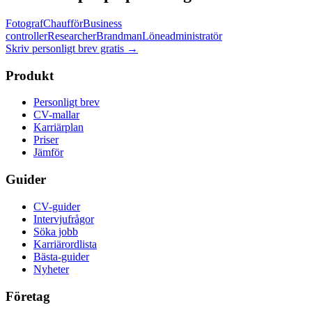
Fotograf
Chaufför
Business
controller
Researcher
Brandman
Löneadministratör
Skriv personligt brev gratis
→
Produkt
Personligt brev
CV-mallar
Karriärplan
Priser
Jämför
Guider
CV-guider
Intervjufrågor
Söka jobb
Karriärordlista
Bästa-guider
Nyheter
Företag