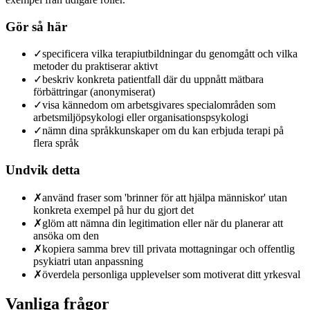
Gör så här
✓
specificera vilka terapiutbildningar du genomgått och vilka
metoder du praktiserar aktivt
✓
beskriv konkreta patientfall där du uppnått mätbara
förbättringar (anonymiserat)
✓
visa kännedom om arbetsgivares specialområden som
arbetsmiljöpsykologi eller organisationspsykologi
✓
nämn dina språkkunskaper om du kan erbjuda terapi på
flera språk
Undvik detta
✗
använd fraser som 'brinner för att hjälpa människor' utan
konkreta exempel på hur du gjort det
✗
glöm att nämna din legitimation eller när du planerar att
ansöka om den
✗
kopiera samma brev till privata mottagningar och offentlig
psykiatri utan anpassning
✗
överdela personliga upplevelser som motiverat ditt yrkesval
Vanliga frågor