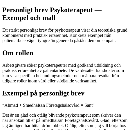
Personligt brev Psykoterapeut —
Exempel och mall
Ett starkt personligt brev för psykoterapeut visar din teoretiska grund
kombinerat med praktisk erfarenhet. Konkreta exempel från
patientarbete väger tyngre än generella påståenden om empati.
Om rollen
Arbetsgivare söker psykoterapeuter med godkänd utbildning och
praktisk erfarenhet av patientarbete. De värdesätter kandidater som
kan visa specifika behandlingsmetoder och mätbara resultat från
tidigare roller inom vård eller stödjande verksamhet.
Exempel på personligt brev
“
Ahmad + Smedhälsan Företagshälsovård = Sant
”
Det är en glad och otålig blivande psykoterapeut som skriver den
här ansökan till er på Smedhälsan Företagshälsovård. Glad, eftersom
jag äntligen har hittat drömjobbet. Otålig, eftersom jag vill börja hos