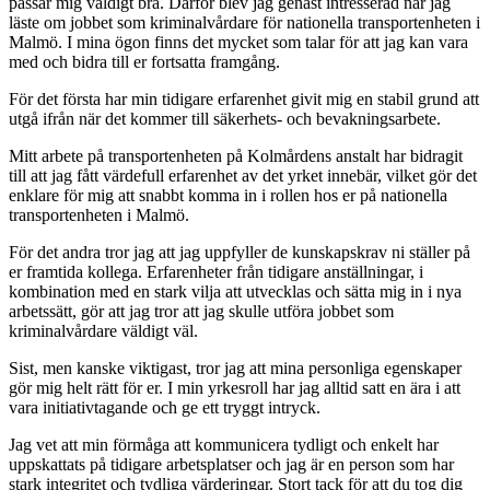
passar mig väldigt bra. Därför blev jag genast intresserad när jag
läste om jobbet som kriminalvårdare för nationella transportenheten i
Malmö. I mina ögon finns det mycket som talar för att jag kan vara
med och bidra till er fortsatta framgång.
För det första har min tidigare erfarenhet givit mig en stabil grund att
utgå ifrån när det kommer till säkerhets- och bevakningsarbete.
Mitt arbete på transportenheten på Kolmårdens anstalt har bidragit
till att jag fått värdefull erfarenhet av det yrket innebär, vilket gör det
enklare för mig att snabbt komma in i rollen hos er på nationella
transportenheten i Malmö.
För det andra tror jag att jag uppfyller de kunskapskrav ni ställer på
er framtida kollega. Erfarenheter från tidigare anställningar, i
kombination med en stark vilja att utvecklas och sätta mig in i nya
arbetssätt, gör att jag tror att jag skulle utföra jobbet som
kriminalvårdare väldigt väl.
Sist, men kanske viktigast, tror jag att mina personliga egenskaper
gör mig helt rätt för er. I min yrkesroll har jag alltid satt en ära i att
vara initiativtagande och ge ett tryggt intryck.
Jag vet att min förmåga att kommunicera tydligt och enkelt har
uppskattats på tidigare arbetsplatser och jag är en person som har
stark integritet och tydliga värderingar. Stort tack för att du tog dig