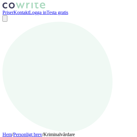
Priser
Kontakt
Logga in
Testa gratis
Hem
/
Personligt brev
/
Kriminalvårdare