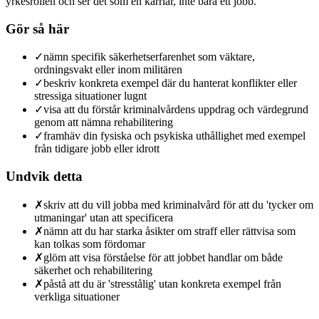
yrkesrollen och ser det som en karriär, inte bara ett jobb.
Gör så här
✓
nämn specifik säkerhetserfarenhet som väktare,
ordningsvakt eller inom militären
✓
beskriv konkreta exempel där du hanterat konflikter eller
stressiga situationer lugnt
✓
visa att du förstår kriminalvårdens uppdrag och värdegrund
genom att nämna rehabilitering
✓
framhäv din fysiska och psykiska uthållighet med exempel
från tidigare jobb eller idrott
Undvik detta
✗
skriv att du vill jobba med kriminalvård för att du 'tycker om
utmaningar' utan att specificera
✗
nämn att du har starka åsikter om straff eller rättvisa som
kan tolkas som fördomar
✗
glöm att visa förståelse för att jobbet handlar om både
säkerhet och rehabilitering
✗
påstå att du är 'stresstålig' utan konkreta exempel från
verkliga situationer