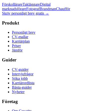
Förskollärare
Takläggare
Digital
marknadsförare
Fotograf
Brandman
Chaufför
Skriv personligt brev gratis
→
Produkt
Personligt brev
CV-mallar
Karriärplan
Priser
Jämför
Guider
CV-guider
Intervjufrågor
Söka jobb
Karriärordlista
Bästa-guider
Nyheter
Företag
Om Cowrite