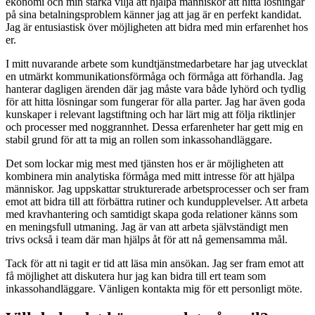
ekonomi och min starka vilja att hjälpa människor att hitta lösningar
på sina betalningsproblem känner jag att jag är en perfekt kandidat.
Jag är entusiastisk över möjligheten att bidra med min erfarenhet hos
er.
I mitt nuvarande arbete som kundtjänstmedarbetare har jag utvecklat
en utmärkt kommunikationsförmåga och förmåga att förhandla. Jag
hanterar dagligen ärenden där jag måste vara både lyhörd och tydlig
för att hitta lösningar som fungerar för alla parter. Jag har även goda
kunskaper i relevant lagstiftning och har lärt mig att följa riktlinjer
och processer med noggrannhet. Dessa erfarenheter har gett mig en
stabil grund för att ta mig an rollen som inkassohandläggare.
Det som lockar mig mest med tjänsten hos er är möjligheten att
kombinera min analytiska förmåga med mitt intresse för att hjälpa
människor. Jag uppskattar strukturerade arbetsprocesser och ser fram
emot att bidra till att förbättra rutiner och kundupplevelser. Att arbeta
med kravhantering och samtidigt skapa goda relationer känns som
en meningsfull utmaning. Jag är van att arbeta självständigt men
trivs också i team där man hjälps åt för att nå gemensamma mål.
Tack för att ni tagit er tid att läsa min ansökan. Jag ser fram emot att
få möjlighet att diskutera hur jag kan bidra till ert team som
inkassohandläggare. Vänligen kontakta mig för ett personligt möte.