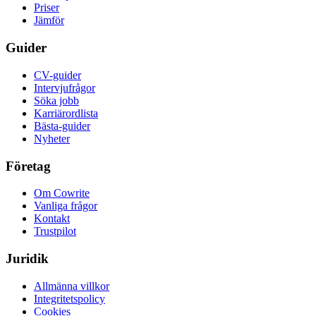
Priser
Jämför
Guider
CV-guider
Intervjufrågor
Söka jobb
Karriärordlista
Bästa-guider
Nyheter
Företag
Om Cowrite
Vanliga frågor
Kontakt
Trustpilot
Juridik
Allmänna villkor
Integritetspolicy
Cookies