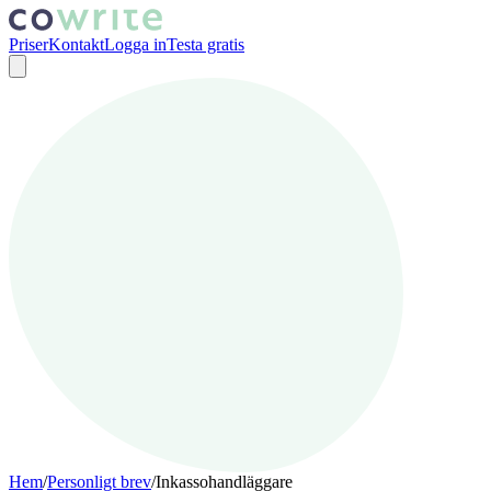
Priser
Kontakt
Logga in
Testa gratis
Hem
/
Personligt brev
/
Inkassohandläggare