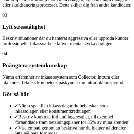
eller skuldsaneringsprocesser. Detta skiljer dig från andra kandidater.
03
Lyft stresstålighet
Beskriv situationer där du hanterat aggressiva eller uppröda kunder
professionellt. Inkassoarbete kräver mental styrka dagligen.
04
Poängtera systemkunskap
Nämn erfarenhet av inkassosystem som Collector, Intrum eller
liknande. Teknisk kompetens påskyndar din introduktionsperiod.
Gör så här
✓
Nämn specifika inkassolagar du behärskar, som
inkassolagen eller konsumentkreditlagen
✓
Beskriv konkreta förhandlingsresultat, till exempel
'förhandlade fram betalningsplaner för 85% av mina ärenden'
✓
Visa empati genom att beskriva hur du hjälper gäldenärer
hitta hållbara lösningar