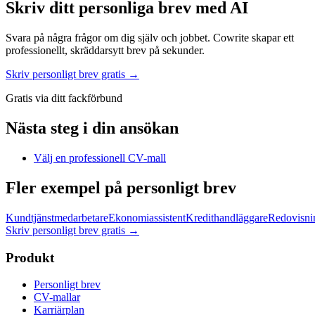
Skriv ditt personliga brev med AI
Svara på några frågor om dig själv och jobbet. Cowrite skapar ett
professionellt, skräddarsytt brev på sekunder.
Skriv personligt brev gratis →
Gratis via ditt fackförbund
Nästa steg i din ansökan
Välj en professionell CV-mall
Fler exempel på personligt brev
Kundtjänstmedarbetare
Ekonomiassistent
Kredithandläggare
Redovisn
Skriv personligt brev gratis
→
Produkt
Personligt brev
CV-mallar
Karriärplan