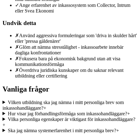
✓
Ange erfarenhet av inkassosystem som Collector, Intrum
eller Svea Ekonomi
Undvik detta
✗
Använd aggressiva formuleringar som 'driva in skulder hårt'
eller 'pressa gäldenärer'
✗
Glöm att nämna stresstålighet - inkassoarbete innebär
dagliga konfrontationer
✗
Fokusera bara på ekonomisk bakgrund utan att visa
kommunikationsförmåga
✗
Överdriva juridiska kunskaper om du saknar relevant
utbildning eller certifiering
Vanliga frågor
Vilken utbildning ska jag nämna i mitt personliga brev som
inkassohandläggare?
+
Hur visar jag förhandlingsförmåga som inkassohandläggare?
+
Vilka personliga egenskaper är viktigast för inkassohandläggare?
+
Ska jag nämna systemerfarenhet i mitt personliga brev?
+