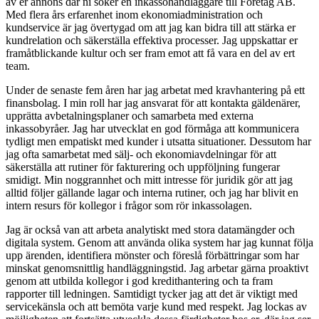
av er annons där ni söker en inkassohandläggare till Företag AB.
Med flera års erfarenhet inom ekonomiadministration och
kundservice är jag övertygad om att jag kan bidra till att stärka er
kundrelation och säkerställa effektiva processer. Jag uppskattar er
framåtblickande kultur och ser fram emot att få vara en del av ert
team.
Under de senaste fem åren har jag arbetat med kravhantering på ett
finansbolag. I min roll har jag ansvarat för att kontakta gäldenärer,
upprätta avbetalningsplaner och samarbeta med externa
inkassobyråer. Jag har utvecklat en god förmåga att kommunicera
tydligt men empatiskt med kunder i utsatta situationer. Dessutom har
jag ofta samarbetat med sälj- och ekonomiavdelningar för att
säkerställa att rutiner för fakturering och uppföljning fungerar
smidigt. Min noggrannhet och mitt intresse för juridik gör att jag
alltid följer gällande lagar och interna rutiner, och jag har blivit en
intern resurs för kollegor i frågor som rör inkassolagen.
Jag är också van att arbeta analytiskt med stora datamängder och
digitala system. Genom att använda olika system har jag kunnat följa
upp ärenden, identifiera mönster och föreslå förbättringar som har
minskat genomsnittlig handläggningstid. Jag arbetar gärna proaktivt
genom att utbilda kollegor i god kredithantering och ta fram
rapporter till ledningen. Samtidigt tycker jag att det är viktigt med
servicekänsla och att bemöta varje kund med respekt. Jag lockas av