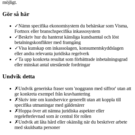
möjligt.
Gör så här
✓
Nämn specifika ekonomisystem du behärskar som Visma,
Fortnox eller branschspecifika inkassosystem
✓
Beskriv hur du hanterat känsliga kundsamtal och löst
betalningskonflikter med framgång
✓
Visa kunskap om inkassolagen, konsumentskyddslagen
eller andra relevanta juridiska regelverk
✓
Ta upp konkreta resultat som förbättrade inbetalningsgrad
eller minskat antal utestående fordringar
Undvik detta
✗
Undvik generiska fraser som 'noggrann med siffror' utan att
ge konkreta exempel från kravhantering
✗
Skriv inte om kundservice generellt utan att koppla till
specifika utmaningar med gäldenärer
✗
Hoppa över att nämna juridiska aspekter eller
regelefterlevnad som är central för rollen
✗
Undvik att låta hård eller okänslig när du beskriver arbete
med skuldsatta personer