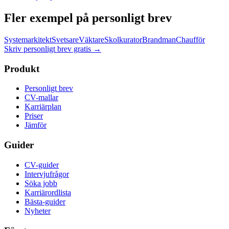
Fler exempel på personligt brev
Systemarkitekt
Svetsare
Väktare
Skolkurator
Brandman
Chaufför
Skriv personligt brev gratis
→
Produkt
Personligt brev
CV-mallar
Karriärplan
Priser
Jämför
Guider
CV-guider
Intervjufrågor
Söka jobb
Karriärordlista
Bästa-guider
Nyheter