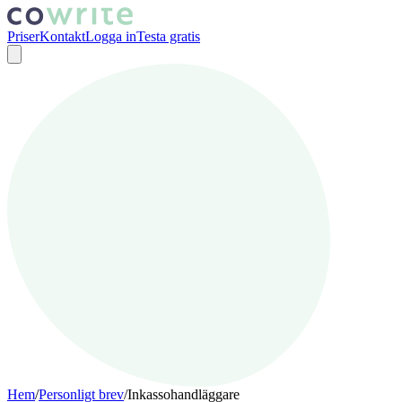
Priser
Kontakt
Logga in
Testa gratis
Hem
/
Personligt brev
/
Inkassohandläggare