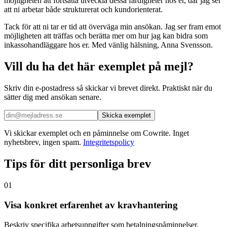
möjligheten att fortsätta utveckla dessa färdigheter hos er, där jag ser
att ni arbetar både strukturerat och kundorienterat.
Tack för att ni tar er tid att överväga min ansökan. Jag ser fram emot
möjligheten att träffas och berätta mer om hur jag kan bidra som
inkassohandläggare hos er. Med vänlig hälsning, Anna Svensson.
Vill du ha det här exemplet på mejl?
Skriv din e-postadress så skickar vi brevet direkt. Praktiskt när du
sätter dig med ansökan senare.
Skicka exemplet
Vi skickar exemplet och en påminnelse om Cowrite. Inget
nyhetsbrev, ingen spam.
Integritetspolicy
Tips för ditt personliga brev
01
Visa konkret erfarenhet av kravhantering
Beskriv specifika arbetsuppgifter som betalningspåminnelser,