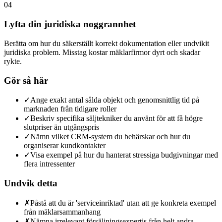
04
Lyfta din juridiska noggrannhet
Berätta om hur du säkerställt korrekt dokumentation eller undvikit
juridiska problem. Misstag kostar mäklarfirmor dyrt och skadar
rykte.
Gör så här
✓
Ange exakt antal sålda objekt och genomsnittlig tid på
marknaden från tidigare roller
✓
Beskriv specifika säljtekniker du använt för att få högre
slutpriser än utgångspris
✓
Nämn vilket CRM-system du behärskar och hur du
organiserar kundkontakter
✓
Visa exempel på hur du hanterat stressiga budgivningar med
flera intressenter
Undvik detta
✗
Påstå att du är 'serviceinriktad' utan att ge konkreta exempel
från mäklarsammanhang
✗
Nämna irrelevant försäljningsexpertis från helt andra