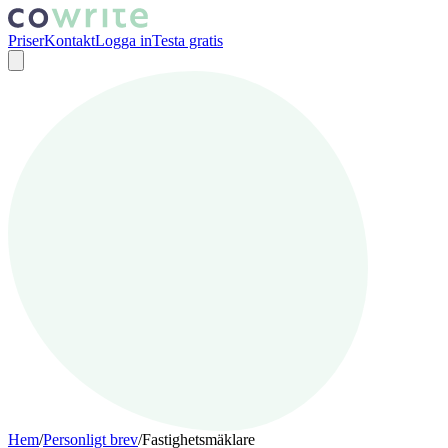
Priser
Kontakt
Logga in
Testa gratis
Hem
/
Personligt brev
/
Fastighetsmäklare