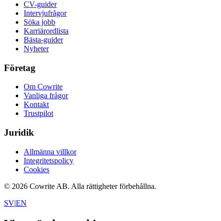
CV-guider
Intervjufrågor
Söka jobb
Karriärordlista
Bästa-guider
Nyheter
Företag
Om Cowrite
Vanliga frågor
Kontakt
Trustpilot
Juridik
Allmänna villkor
Integritetspolicy
Cookies
©
2026
Cowrite AB.
Alla rättigheter förbehållna.
SV
|
EN