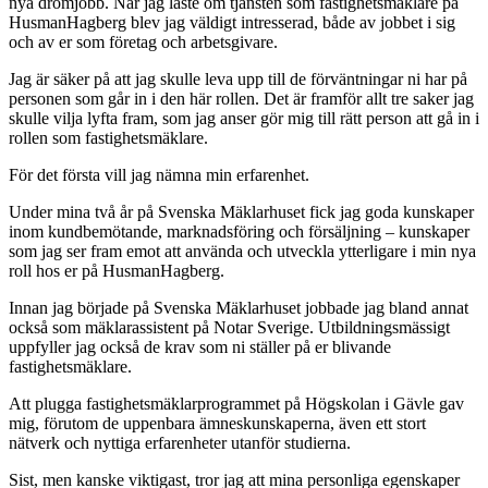
nya drömjobb. När jag läste om tjänsten som fastighetsmäklare på
HusmanHagberg blev jag väldigt intresserad, både av jobbet i sig
och av er som företag och arbetsgivare.
Jag är säker på att jag skulle leva upp till de förväntningar ni har på
personen som går in i den här rollen. Det är framför allt tre saker jag
skulle vilja lyfta fram, som jag anser gör mig till rätt person att gå in i
rollen som fastighetsmäklare.
För det första vill jag nämna min erfarenhet.
Under mina två år på Svenska Mäklarhuset fick jag goda kunskaper
inom kundbemötande, marknadsföring och försäljning – kunskaper
som jag ser fram emot att använda och utveckla ytterligare i min nya
roll hos er på HusmanHagberg.
Innan jag började på Svenska Mäklarhuset jobbade jag bland annat
också som mäklarassistent på Notar Sverige. Utbildningsmässigt
uppfyller jag också de krav som ni ställer på er blivande
fastighetsmäklare.
Att plugga fastighetsmäklarprogrammet på Högskolan i Gävle gav
mig, förutom de uppenbara ämneskunskaperna, även ett stort
nätverk och nyttiga erfarenheter utanför studierna.
Sist, men kanske viktigast, tror jag att mina personliga egenskaper