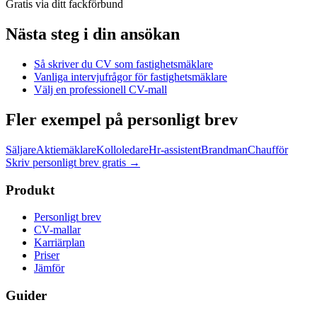
Gratis via ditt fackförbund
Nästa steg i din ansökan
Så skriver du CV som
fastighetsmäklare
Vanliga intervjufrågor för
fastighetsmäklare
Välj en professionell CV-mall
Fler exempel på personligt brev
Säljare
Aktiemäklare
Kolloledare
Hr-assistent
Brandman
Chaufför
Skriv personligt brev gratis
→
Produkt
Personligt brev
CV-mallar
Karriärplan
Priser
Jämför
Guider