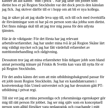
känner att allt känns "mitt i prick". När jag läste om jobbet som
dietist hos er på Region Stockholm var det dock precis den känslan
jag fick. Jag skriver därför till er i hopp om att bli er nya kollega.
Jag är säker på att jag skulle leva upp till, och till och med överträffa
de förväntningar som ni har på en person som ska jobba som dietist.
Det finns många skäl till att jag tror mig passa för den utlysta
tjänsten.
Här är de viktigaste: För det första har jag relevant
arbetslivserfarenhet. Jag har under mina två år på Region Skåne lärt
mig väldigt mycket och jag har fått värdefull erfarenhet av
nutritionsbehandling och rådgivning.
Dessutom tror jag att mina erfarenheter från tidigare jobb som bland
annat personlig tränare på Friskis & Svettis kan vara till nytta för er
på Region Stockholm.
För det andra känns det som att min utbildningsbakgrund passar för
ett jobb inom Region Stockholm. Jag har en kandidatexamen i
kostvetenskap från Umeå universitet och jag har dessutom gått PT-
utbildning i privat regi.
Till sist vet jag att mina personliga och yrkesmässiga egenskaper gör
mig till rätt person för jobbet. Jag ser mig själv som en konceptuell
person som alltid försöker vara pedagogisk och coachande i mitt