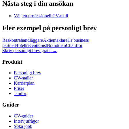
Nästa steg i din ansökan
Välj en professionell CV-mall
Fler exempel på personligt brev
Reskontrahandläggare
Aktiemäklare
Hr business
partner
Hotellreceptionist
Brandman
Chaufför
Skriv personligt brev gratis
→
Produkt
Personligt brev
CV-mallar
Karriärplan
Priser
Jämför
Guider
CV-guider
Intervjufrågor
Söka jobb