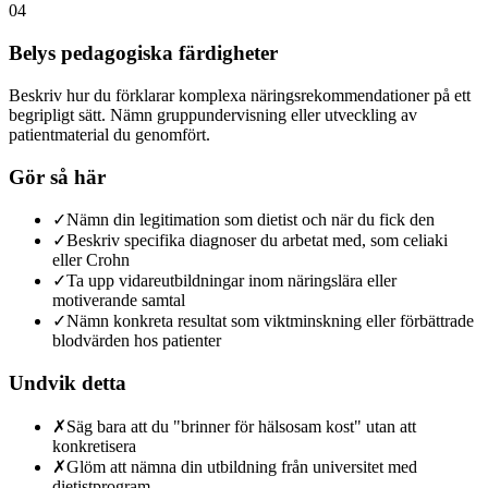
04
Belys pedagogiska färdigheter
Beskriv hur du förklarar komplexa näringsrekommendationer på ett
begripligt sätt. Nämn gruppundervisning eller utveckling av
patientmaterial du genomfört.
Gör så här
✓
Nämn din legitimation som dietist och när du fick den
✓
Beskriv specifika diagnoser du arbetat med, som celiaki
eller Crohn
✓
Ta upp vidareutbildningar inom näringslära eller
motiverande samtal
✓
Nämn konkreta resultat som viktminskning eller förbättrade
blodvärden hos patienter
Undvik detta
✗
Säg bara att du "brinner för hälsosam kost" utan att
konkretisera
✗
Glöm att nämna din utbildning från universitet med
dietistprogram