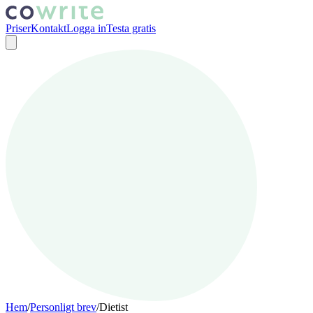
Priser
Kontakt
Logga in
Testa gratis
Hem
/
Personligt brev
/
Dietist