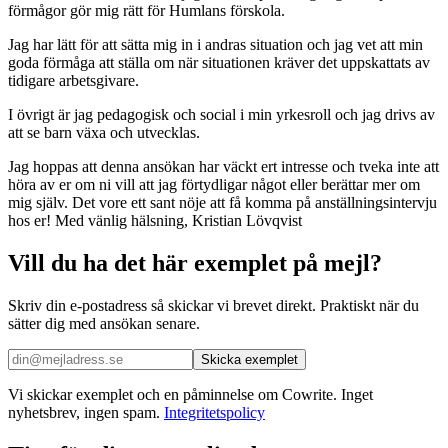
förmågor gör mig rätt för Humlans förskola.
Jag har lätt för att sätta mig in i andras situation och jag vet att min
goda förmåga att ställa om när situationen kräver det uppskattats av
tidigare arbetsgivare.
I övrigt är jag pedagogisk och social i min yrkesroll och jag drivs av
att se barn växa och utvecklas.
Jag hoppas att denna ansökan har väckt ert intresse och tveka inte att
höra av er om ni vill att jag förtydligar något eller berättar mer om
mig själv. Det vore ett sant nöje att få komma på anställningsintervju
hos er! Med vänlig hälsning, Kristian Lövqvist
Vill du ha det här exemplet på mejl?
Skriv din e-postadress så skickar vi brevet direkt. Praktiskt när du
sätter dig med ansökan senare.
Skicka exemplet
Vi skickar exemplet och en påminnelse om Cowrite. Inget
nyhetsbrev, ingen spam.
Integritetspolicy