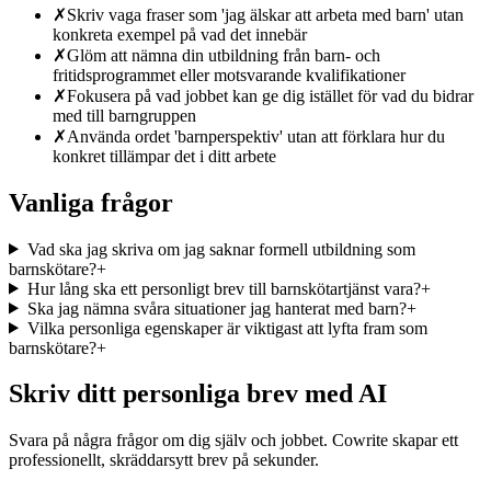
✗
Skriv vaga fraser som 'jag älskar att arbeta med barn' utan
konkreta exempel på vad det innebär
✗
Glöm att nämna din utbildning från barn- och
fritidsprogrammet eller motsvarande kvalifikationer
✗
Fokusera på vad jobbet kan ge dig istället för vad du bidrar
med till barngruppen
✗
Använda ordet 'barnperspektiv' utan att förklara hur du
konkret tillämpar det i ditt arbete
Vanliga frågor
Vad ska jag skriva om jag saknar formell utbildning som
barnskötare?
+
Hur lång ska ett personligt brev till barnskötartjänst vara?
+
Ska jag nämna svåra situationer jag hanterat med barn?
+
Vilka personliga egenskaper är viktigast att lyfta fram som
barnskötare?
+
Skriv ditt personliga brev med AI
Svara på några frågor om dig själv och jobbet. Cowrite skapar ett
professionellt, skräddarsytt brev på sekunder.