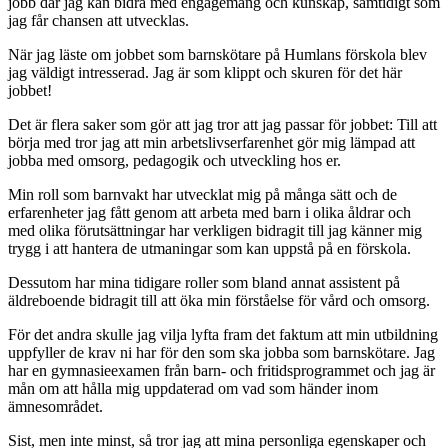
jobb där jag kan bidra med engagemang och kunskap, samtidigt som
jag får chansen att utvecklas.
När jag läste om jobbet som barnskötare på Humlans förskola blev
jag väldigt intresserad. Jag är som klippt och skuren för det här
jobbet!
Det är flera saker som gör att jag tror att jag passar för jobbet: Till att
börja med tror jag att min arbetslivserfarenhet gör mig lämpad att
jobba med omsorg, pedagogik och utveckling hos er.
Min roll som barnvakt har utvecklat mig på många sätt och de
erfarenheter jag fått genom att arbeta med barn i olika åldrar och
med olika förutsättningar har verkligen bidragit till jag känner mig
trygg i att hantera de utmaningar som kan uppstå på en förskola.
Dessutom har mina tidigare roller som bland annat assistent på
äldreboende bidragit till att öka min förståelse för vård och omsorg.
För det andra skulle jag vilja lyfta fram det faktum att min utbildning
uppfyller de krav ni har för den som ska jobba som barnskötare. Jag
har en gymnasieexamen från barn- och fritidsprogrammet och jag är
mån om att hålla mig uppdaterad om vad som händer inom
ämnesområdet.
Sist, men inte minst, så tror jag att mina personliga egenskaper och