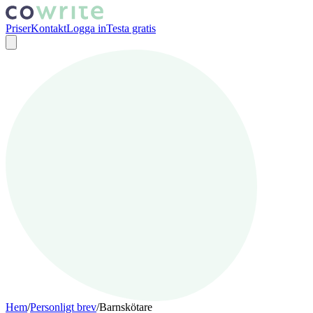
Priser
Kontakt
Logga in
Testa gratis
Hem
/
Personligt brev
/
Barnskötare