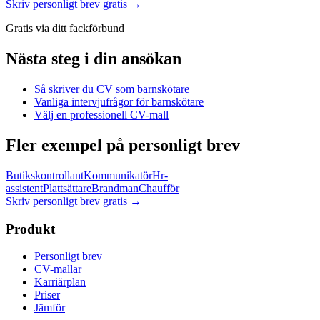
Skriv personligt brev gratis →
Gratis via ditt fackförbund
Nästa steg i din ansökan
Så skriver du CV som
barnskötare
Vanliga intervjufrågor för
barnskötare
Välj en professionell CV-mall
Fler exempel på personligt brev
Butikskontrollant
Kommunikatör
Hr-
assistent
Plattsättare
Brandman
Chaufför
Skriv personligt brev gratis
→
Produkt
Personligt brev
CV-mallar
Karriärplan
Priser
Jämför