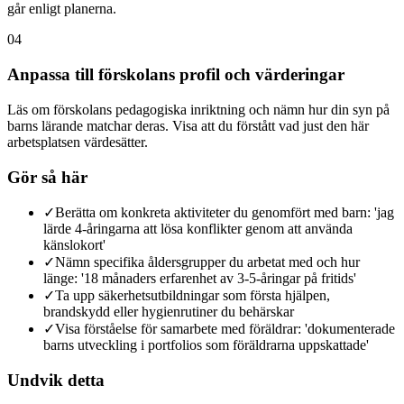
går enligt planerna.
04
Anpassa till förskolans profil och värderingar
Läs om förskolans pedagogiska inriktning och nämn hur din syn på
barns lärande matchar deras. Visa att du förstått vad just den här
arbetsplatsen värdesätter.
Gör så här
✓
Berätta om konkreta aktiviteter du genomfört med barn: 'jag
lärde 4-åringarna att lösa konflikter genom att använda
känslokort'
✓
Nämn specifika åldersgrupper du arbetat med och hur
länge: '18 månaders erfarenhet av 3-5-åringar på fritids'
✓
Ta upp säkerhetsutbildningar som första hjälpen,
brandskydd eller hygienrutiner du behärskar
✓
Visa förståelse för samarbete med föräldrar: 'dokumenterade
barns utveckling i portfolios som föräldrarna uppskattade'
Undvik detta