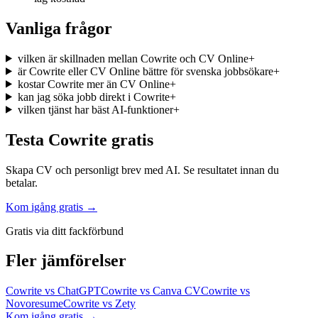
Vanliga frågor
vilken är skillnaden mellan Cowrite och CV Online
+
är Cowrite eller CV Online bättre för svenska jobbsökare
+
kostar Cowrite mer än CV Online
+
kan jag söka jobb direkt i Cowrite
+
vilken tjänst har bäst AI-funktioner
+
Testa Cowrite gratis
Skapa CV och personligt brev med AI. Se resultatet innan du
betalar.
Kom igång gratis →
Gratis via ditt fackförbund
Fler jämförelser
Cowrite vs
ChatGPT
Cowrite vs
Canva CV
Cowrite vs
Novoresume
Cowrite vs
Zety
Kom igång gratis
→