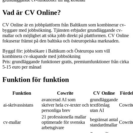
Vad är CV Online?
CV Online är en jobbplattform från Baltikum som kombinerar cv-
byggare med jobbsökning. Tjänsten erbjuder grundläggande cv-
mallar och möjlighet att söka jobb direkt på plattformen. CV Online
fokuserar främst på den baltiska och östeuropeiska marknaden.
Byggd för
:
jobbsökare i Baltikum och Östeuropa som vill
kombinera cv-skapande med jobbsökning
Pris
:
grundläggande funktioner gratis, premiumfunktioner från cirka
5-15 euro per månad
Funktion för funktion
Funktion
Cowrite
CV Online
Förde
avancerad AI som
grundläggande
ai-skrivassistans
skriver hela cv-texter och
textförslag
Cowrit
personliga brev
utan AI
21 professionella mallar
begränsat antal
cv-mallar
optimerade för svenska
Cowrit
standardmallar
arbetsgivare