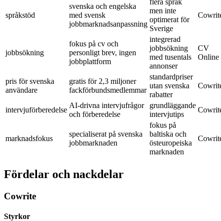
flera språk
svenska och engelska
men inte
språkstöd
med svensk
Cowrit
optimerat för
jobbmarknadsanpassning
Sverige
integrerad
fokus på cv och
jobbsökning
CV
jobbsökning
personligt brev, ingen
med tusentals
Online
jobbplattform
annonser
standardpriser
pris för svenska
gratis för 2,3 miljoner
utan svenska
Cowrit
användare
fackförbundsmedlemmar
rabatter
AI-drivna intervjufrågor
grundläggande
intervjuförberedelse
Cowrit
och förberedelse
intervjutips
fokus på
specialiserat på svenska
baltiska och
marknadsfokus
Cowrit
jobbmarknaden
östeuropeiska
marknaden
Fördelar och nackdelar
Cowrite
Styrkor