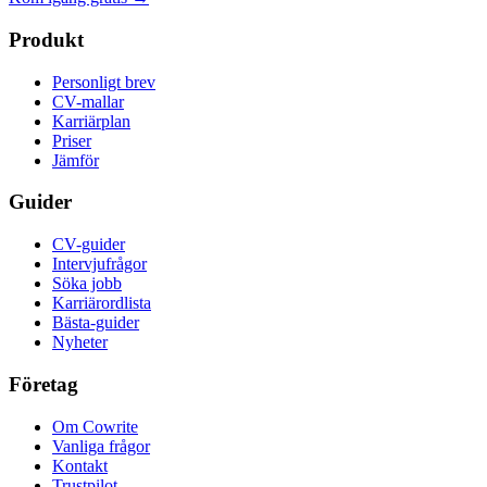
Produkt
Personligt brev
CV-mallar
Karriärplan
Priser
Jämför
Guider
CV-guider
Intervjufrågor
Söka jobb
Karriärordlista
Bästa-guider
Nyheter
Företag
Om Cowrite
Vanliga frågor
Kontakt
Trustpilot