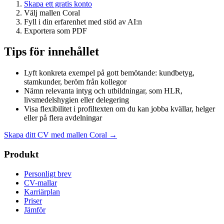
Skapa ett gratis konto
Välj mallen Coral
Fyll i din erfarenhet med stöd av AI:n
Exportera som PDF
Tips för innehållet
Lyft konkreta exempel på gott bemötande: kundbetyg,
stamkunder, beröm från kollegor
Nämn relevanta intyg och utbildningar, som HLR,
livsmedelshygien eller delegering
Visa flexibilitet i profiltexten om du kan jobba kvällar, helger
eller på flera avdelningar
Skapa ditt CV med mallen Coral →
Produkt
Personligt brev
CV-mallar
Karriärplan
Priser
Jämför