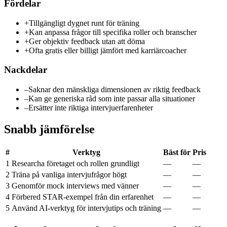
Fördelar
+
Tillgängligt dygnet runt för träning
+
Kan anpassa frågor till specifika roller och branscher
+
Ger objektiv feedback utan att döma
+
Ofta gratis eller billigt jämfört med karriärcoacher
Nackdelar
–
Saknar den mänskliga dimensionen av riktig feedback
–
Kan ge generiska råd som inte passar alla situationer
–
Ersätter inte riktiga intervjuerfarenheter
Snabb jämförelse
#
Verktyg
Bäst för
Pris
1
Researcha företaget och rollen grundligt
—
—
2
Träna på vanliga intervjufrågor högt
—
—
3
Genomför mock interviews med vänner
—
—
4
Förbered STAR-exempel från din erfarenhet
—
—
5
Använd AI-verktyg för intervjutips och träning
—
—