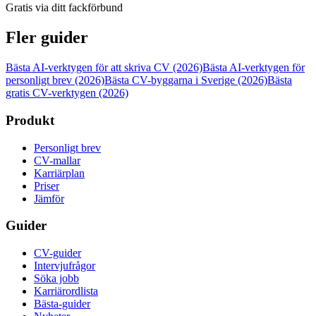
Gratis via ditt fackförbund
Fler guider
Bästa AI-verktygen för att skriva CV (2026)
Bästa AI-verktygen för
personligt brev (2026)
Bästa CV-byggarna i Sverige (2026)
Bästa
gratis CV-verktygen (2026)
Produkt
Personligt brev
CV-mallar
Karriärplan
Priser
Jämför
Guider
CV-guider
Intervjufrågor
Söka jobb
Karriärordlista
Bästa-guider